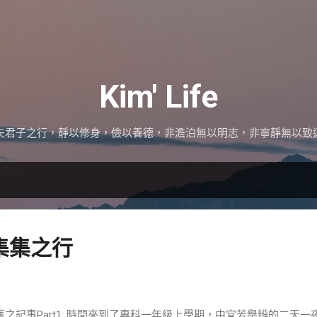
跳到主要內容
Kim' Life
夫君子之行，靜以修身，儉以養德，非澹泊無以明志，非寧靜無以致
7-集集之行
舊之記事Part1: 時間來到了專科一年級上學期，由宜芳舉辨的二天