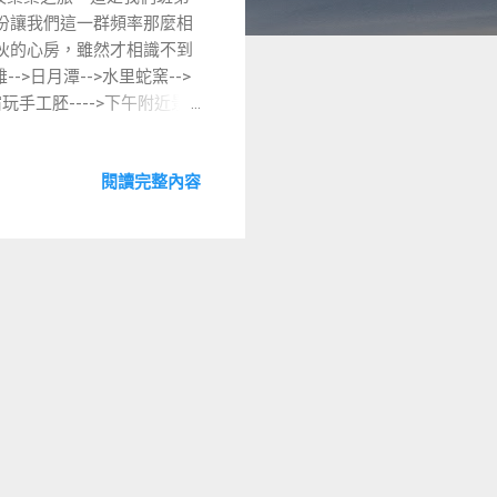
份讓我們這一群頻率那麼相
伙的心房，雖然才相識不到
->日月潭-->水里蛇窯-->
玩手工胚---->下午附近景
的感覺) 水裡蛇窯 車埕 民
閱讀完整內容