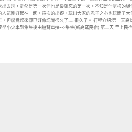
次出去玩，雖然是第一次但也是最難忘的第一次。不知是什麼樣的緣
的人能剛好聚在一起，這次的出遊，玩出大家的赤子之心也玩開了大
年，但感覺起來卻已好像認識很久了.......很久了。 行程介紹:第一天高雄-
埕坐小火車到集集後由遊覽車接-->集集(新高窯民宿) 第二天 早上民宿
亂逛-->晚上佛光山-->高雄 日月潭旁的廟宇 (地上舖著白石頭好像下雪
內說錯話被眾惡女圍攻 民宿內玩手拉胚 免費的喔