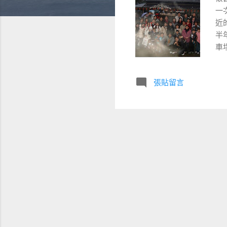
一
近
半
車
點
宿
張貼留言