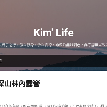
跳到主要內容
Kim' Life
夫君子之行，靜以修身，儉以養德，非澹泊無以明志，非寧靜無以致
章
30-深山林內露營
畫已久的首露，好在雨男(我)，今日沒有發揮，可以有個大晴天出遊。