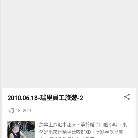
面的超商集合，上高速公路後，小宏一路逛
飈，來到埔里時才約2點多，所以我們先在超
商吃東西聊天。 四點多左右我們到達日月
潭，在等著日出時，無聊拍照搞笑，請這兩
個在聊八卦的三姑六婆吃一下香港腳
2010.06.18-瑞里員工旅遊-2
6月 18, 2010
約早上六點半起床，等於睡了四個小時，果
然是出來玩精神比較好XD，七點半吃早餐