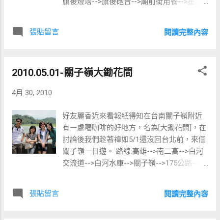
旗後燈塔-->旗後砲台-->廟前街用餐-->星空
隧道-->吃冰-->回程 與同事相約的時間是九
點半，所以我們很悠哉的在早餐店享用美食
張貼留言
閱讀完整內容
與咖啡
2010.05.01-關子嶺大鋤花間
4月 30, 2010
好友麗香近來看報紙得知在台南關子嶺附近
有一處喝咖啡的好地方，名為[大鋤花間]，在
討論後我們趁著禕如5/1還沒回台北前，來個
關子嶺一日遊。 路線:高雄-->南二高-->白河
交流道-->白河水庫-->關子嶺-->175公路-->
大鋤花間-->回程 白河水庫 碧雲寺，來到這
裡當然要虔心拜一下 寺旁的出米洞，聽說這
張貼留言
閱讀完整內容
有個民間故事，說以前的村民很窮無米可
吃，神明憐怋眾生，神蹟顯現從此洞噴出米