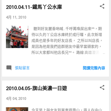
來給村民食用 喂...禕如你在幹嘛，麗香在接
2010.04.11-鐵馬丫公水庫
米...你在接米......田共嗎? 寺前面的風景 水火
同源 KUSO一下,看我的火雲掌 阿湯你工作太
4月 11, 2010
操勞了喔...竟然在噴火 在水火同源玩到沒什
麼氣力，肚子在呼叫大腦，說應該進食了。
聽到好友麗香吶喊...千呼萬喚屎出來^^，期
當然來到這兒當然要享用一下當地相當有名
待以久的丫公店水庫終於成行囉，此次新增
的甕仔雞，此間是當地賣芭樂的阿嬤介紹
成員也是多年的好友店長， 之所以叫店長，
的，很多明星採訪都來這裡，店名:山景甕仔
是因為他是我們這群朋友中最早當頭家的，
雞 店員正在幫我們分..雞^^ 原汁原味的雞湯，
所以大家都叫他店長兄^^。 路線:高雄澄清湖-
正是拌飯的好湯頭 瞧我們的飯碗就知多好吃
->鳳仁路左轉-->直行看到高速公路右轉仁武
享用完大餐後，我們在往目的地的路上順道
沿著橋下一路直行-->丫公店水庫-->回程 來
去關子嶺內參觀一棟相當特別的建築[白色藝
張貼留言
閱讀完整內容
回約60公里 第一站天后宮休息
術空間] 整個外觀都是陶藝作品 在此約停留
十分鐘後我們隨即往目的地出發 約二十分鏡
後我們終於來到我們的目的地，175公路咖啡
2010.04.05-旗山美濃一日遊
[大鋤花間] 這裡所有建設都是老闆一敲一打
自己建立出來的 老闆還真是詩情畫意丫 連厠
4月 04, 2010
所也是精心布置過的，不進來留香一下真是
對不起自己 小姐們，當一天和尚、敲一天
今天早上與女友到單車遊壽山，兩人在中山