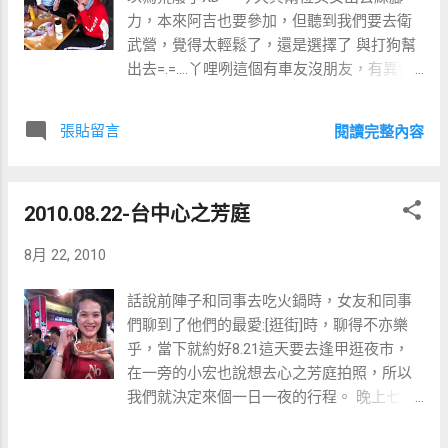
力，本來阿吉也要參加，但聽到我們要去衛
武營，覺得太輕鬆了，還是選擇了 與打狗幫
出去=.=....丫哩咧這個有車友沒朋友，有異性
沒人性(誤)的阿吉..偷罵一下XD，為了證明他
的選擇是 錯誤的，我們拍了一堆美美相片來
張貼留言
閱讀完整內容
跟他炫燿..哈。 早上相約在鳳山的早餐點集合
2010.08.22-台中心之芳庭
8月 22, 2010
話說前陣子和同事去吃火鍋時，女友和同事
們聊到了他們的最愛:[逛街]時，聊得不亦樂
乎，當下就約好8.21這天要去逢甲逛夜市，
在一旁的小宏也說想去心之芳庭拍照，所以
我們就決定來個一日一夜的行程。 晚上七點
出發，到達目的地約九點半，第一站 逢甲大
學吃吃喝喝 令我回味不已的無骨莎莎雞腿