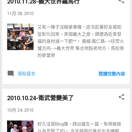
2010.11.28-義大世界鐵馬行
11月 28, 2010
又有一陣子沒騎單車囉，這次趁著好友禕如
從彰化回來，來個義大之旅，順便為近來發
福的身材減一下肥^^。 路線:鳳仁路-->往焚火
爐方向-->義大世界 集合地點老地方，鳥松旁
的麥當勞
張貼留言
閱讀完整內容
2010.10.24-衛武營變美了
10月 24, 2010
好久沒寫Blog囉，趕出催生一篇，免得被誤
以為荒廢了XD。 今天與兩位美女出去練腳