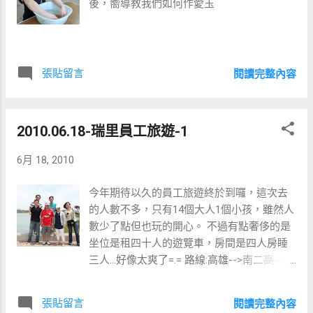
後，嚮導教我們如何作愛玉
張貼留言
閱讀完整內容
2010.06.18-瑞里員工旅遊-1
6月 18, 2010
今年期待以久的員工旅遊終於到囉，這次去
的人數不多，只有14個大人1個小孩，雖然人
數少了點但也玩的開心。 不過有點奢侈的是
坐位是租四十人的遊覽車，房間是四人房睡
三人...好像太爽了=.= 路線:高雄-->南二高-->
中埔-->蘭潭-->圓潭-->瑞里若蘭山莊 早上由
於司機開錯路及往山上的驚險路段，讓我們
張貼留言
閱讀完整內容
渡過混亂又驚魂的早上。 第一個景點本來是