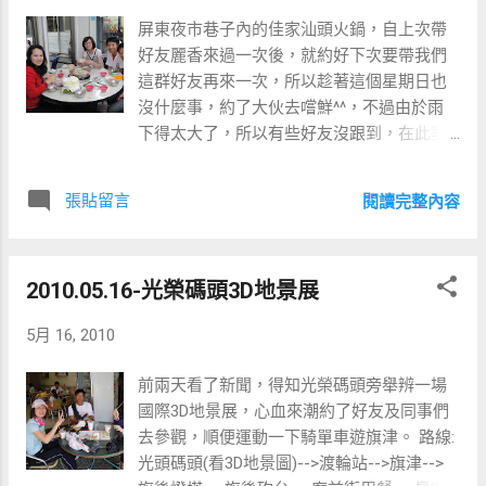
屏東夜市巷子內的佳家汕頭火鍋，自上次帶
好友麗香來過一次後，就約好下次要帶我們
這群好友再來一次，所以趁著這個星期日也
沒什麼事，約了大伙去嚐鮮^^，不過由於雨
下得太大了，所以有些好友沒跟到，在此對
你們說聲抱歉了^^:。 地址:屏東市金泉里興市
巷10號(屏東夜市上好肉粽旁的巷子) 來到這
張貼留言
閱讀完整內容
兒先來一張合照
2010.05.16-光榮碼頭3D地景展
5月 16, 2010
前兩天看了新聞，得知光榮碼頭旁舉辨一場
國際3D地景展，心血來潮約了好友及同事們
去參觀，順便運動一下騎單車遊旗津。 路線:
光頭碼頭(看3D地景圖)-->渡輪站-->旗津-->