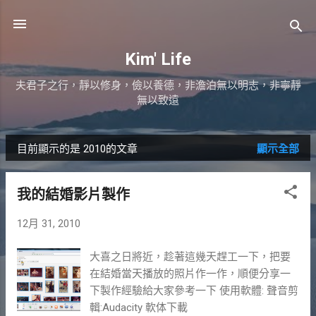
跳到主要內容
Kim' Life
夫君子之行，靜以修身，儉以養德，非澹泊無以明志，非寧靜
無以致遠
目前顯示的是 2010的文章
顯示全部
發
表
我的結婚影片製作
文
12月 31, 2010
章
大喜之日將近，趁著這幾天趕工一下，把要
在結婚當天播放的照片作一作，順便分享一
下製作經驗給大家參考一下 使用軟體: 聲音剪
輯:Audacity 軟体下載