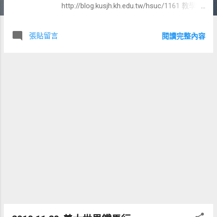
http://blog.kusjh.kh.edu.tw/hsuc/1161 教學
http://www.inote.tw/2006/09/audacity.html
張貼留言
閱讀完整內容