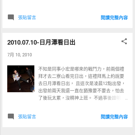
張貼留言
閱讀完整內容
2010.07.10-日月潭看日出
7月 10, 2010
不知是同事小宏是哪來的戰鬥力，前兩個禮
拜才去二寮山看完日出，這禮拜馬上約說要
去日月潭看日出， 且這次是凌晨12點出發，
出發前兩天我還一直在猶豫要不要去，怕去
了後玩太累，沒精神上班。 不過事後證明我
想太多囉，反而因這次出遊看到許多美麗及
好玩的事物，讓自己更加精神百倍^^。 這趙
張貼留言
閱讀完整內容
小宏不知是不是蠻牛太強了，和上次一樣一
路開到底，都沒換人過，不像我們幾個在車
上除了聊天就是睡覺=.=。 凌晨12點在公司對