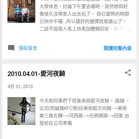
鐘，認真點嘿 阿湯攝影真是了得，這張拍的
大學休息，討論下午要去哪時，突然想到好
感覺真不錯 一杯香醇濃郁的咖啡+好吃的蛋
像很久沒帶家人出去玩了， 但已當時的時間
糕..感覺真是幸福丫^^ Ps:這樣的組合才150元
已快中午囉...,所以最好的選擇就是旗山了，
喔 因為來得早選到View還不錯的位置，來到
二話不說兩人馬上快馬加鞭騎回家，約下午1
此讓人忘卻一切的煩惱 店裡內可愛的狗狗 阿
點出發。 路線:高雄-->美濃民俗文化村-->內
湯哥你這樣妨礙風化唷^^" 這裡也是很好的生
門順賢宮-->內門紫竹寺-->旗山老街-->回程
張貼留言
態園區，光一個小池就有好幾十種青蛙 離開
閱讀完整內容
美濃民俗文化村
前與老闆合影 介紹那麼多，當然要分享一下
地址，否則被人說我藏私 接著我們啓程回高
雄與好友阿吉相約在紅毛港有名的沙鍋魚頭
2010.04.01-愛河夜騎
享用豐盛的晚餐 吃到最後，由於份量太多了
加上下午的甕仔雞還沒消化，所以我們5個人
4月 01, 2010
吃不完，不想浪費食物的我們，索性開始玩
猜拳，輸的吃一樣料理當懲罰 ...
今天和同事們下班後來趟愛河夜騎。 路線:，
公司(明誠路KFC旁)往美術館方向騎-->美術
東三路左轉-->河西路-->光榮碼頭-->回家 出
發前在公司準備