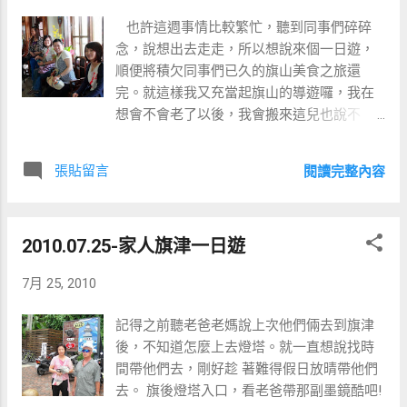
也許這週事情比較繁忙，聽到同事們碎碎
念，說想出去走走，所以想說來個一日遊，
順便將積欠同事們已久的旗山美食之旅還
完。就這樣我又充當起旗山的導遊囉，我在
想會不會老了以後，我會搬來這兒也說不
定。 早上10:00出發，第一站來到美濃文化村
張貼留言
閱讀完整內容
2010.07.25-家人旗津一日遊
7月 25, 2010
記得之前聽老爸老媽說上次他們倆去到旗津
後，不知道怎麼上去燈塔。就一直想說找時
間帶他們去，剛好趁 著難得假日放晴帶他們
去。 旗後燈塔入口，看老爸帶那副墨鏡酷吧!