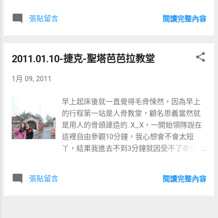
特、舒伯特等都曾在此地居住過。 第一站參
觀熊布朗宮，裡頭金光閃閃，收藏了許多大
張貼留言
閱讀完整內容
型畫作及世界各地的精品，只可惜禁止拍
照...=.=
2011.01.10-捷克-聖塔芭芭拉教堂
1月 09, 2011
早上起床後就一直覺得毛骨悚然，因為早上
的行程第一站是人骨教堂，顧名思義當然就
是用人的骨頭建造的..X_X，一開始領隊說在
這裡自由參觀10分鐘，我心想會不會太短
丫，結果我進去不到3分鐘就因受不了奇怪的
味道跑出來了XD。 來這兒僅有的一張相片，
教堂旁的柑仔店
張貼留言
閱讀完整內容