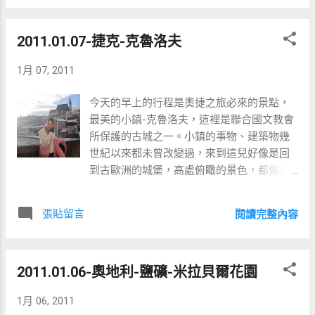
就沒意願再喝第二杯了....因為喝起來感覺很
噁 別團堆好的雪人 午餐吃到撐的德國豬腳
2011.01.07-捷克-克魯洛夫
下午在這裡自由行2小時 好像是象徵愛情的
神像 集合時，有團員迷路，在等團員時，開
1月 07, 2011
始了雪球遊戲
今天的早上的行程是奧捷之旅必來的景點，
最美的小鎮-克魯洛夫，這裡是聯合國文教會
所保護的古城之一。小鎮的事物、建築物幾
世紀以來都未曾改變過，來到這兒好像是回
到古歐洲的城堡，高處俯瞰的景色，都像是
一幅幅美麗的畫。
張貼留言
閱讀完整內容
2011.01.06-奧地利-鹽礦-米拉貝爾花園
1月 06, 2011