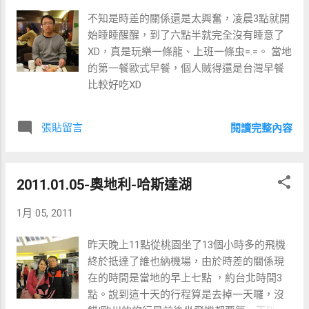
不知是時差的關係還是太興奮，凌晨3點就開
始睡睡醒醒，到了六點半就完全沒有睡意了
XD，真是玩樂一條龍、上班一條虫=.=。 當地
的第一餐歐式早餐，個人賊得還是台灣早餐
比較好吃XD
張貼留言
閱讀完整內容
2011.01.05-奧地利-哈斯達湖
1月 05, 2011
昨天晚上11點從桃園坐了13個小時多的飛機
終於抵達了維也納機場，由於時差的關係現
在的時間是當地的早上七點 ，約台北時間3
點。說到這十天的行程算是去掉一天囉，沒