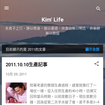
跳到主要內容
Kim' Life
夫君子之行，靜以修身，儉以養德，非澹泊無以明志，非寧靜
無以致遠
目前顯示的是 2011的文章
顯示全部
發
表
2011.10.10生產記事
文
10月 09, 2011
章
陪著老婆的整個生產過程，感覺就像打了一
場仗一樣，從入住到生產約40小時，彷彿又
回到當兵時期，以前是數日子，現在是數分
鐘，因為從第二天羊水破了後，差不多是3~4