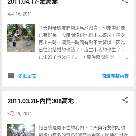
2011.04.17-走馬瀨
約9點半聽老婆說剛醫生來打催生針，半夜可
能就會開始陣痛了......。 10/10 凌晨3點還在
4月 16, 2011
半夢半醒的我突然聽見護士說羊水破了，讓
我驚醒了過來，沒什麼產前經驗的我，以為
今天與老朋友們到走馬瀨踏青，印象中好像
羊水破就是要生了， 馬上將房間內的東西收
已有好長一段時間沒跟他們出去遊玩，這次
一收準備生產後要轉房，結果護士告知是從
再出去時，讓我一時間有點不太習慣，因為
現在開始，老婆會有明顯的陣痛並不能下床
已往沒結婚的也結了，沒生小孩的也生了，
大小便。 3點半左右老婆開始出現陣痛約
已生的了也又生了........，感嘆時間匆匆、天時
3~5鐘一次，每次的陣痛聽見她的嘶聲狂吼都
不待人丫(誤)。
令我好心疼，痛到6點醫生看她受不了了，就
張貼留言
閱讀完整內容
先將催生的點滴拿掉讓她得以歇息，到了下
午1點陣痛再度開始，在旁的我只能無助的陪
她調整呼吸、安慰她，並說些話哄哄她，例
2011.03.20-內門308高地
如:帶她吃大餐啦、出國玩啦....呵呵，2點醫生
來檢查說目前開頸2公分，要開到10公分才能
3月 19, 2011
生，若到9點沒有完全開的話則再考慮開刀，
期間醫生有建議要不要用無痛分娩，但問父
假日總是閒不住的我們，今天與好友們相約
母、岳母及姑姑們都說不要打，寧願開刀，
到旗山有名的景點308高地用餐，順便在附近