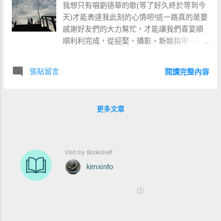
我想只有唱劉德華的歌(等了好久終於等到今
天)才能表達我此刻的心情吧!這一路真的是要
感謝好友們的大力幫忙，才能讓我們喜宴順
順利利完成，從迎娶、攝影、新娘指甲、秘
書、招待..等等，全部幫我準備好好的，真是
太感動了，對你們我只有一句話:有你真好! 早
張貼留言
閱讀完整內容
上忙完迎娶及拜祖先相關事情後，下午阿湯
哥，司機兼攝影師的他，在宴客前先載我們
去真愛碼頭拍一下照，為這美麗的白紗再多
更多文章
留下一些回憶^^