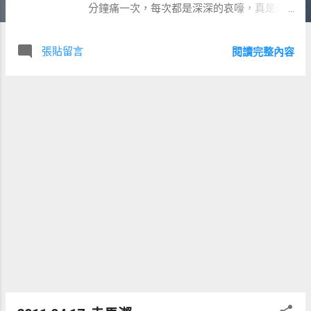
分鐘痛一次，每次都是深深的哀嚎，真是深
深的感覺母親真是偉大丫。 10/8 本來預產
期是10/18，但上星期五產檢後，醫生說羊水
張貼留言
閱讀完整內容
比較少了，叫我們10/12早上或有狀況就要進
去催生，聽到此消息心想會不會真的被我一
直開玩笑要生國慶寶寶的玩笑成真了XD。星
期六晚上帶家人去吃完大餐後，老婆晚上12
點多一直拉肚子 ，肚子的痛也分不清是要生
的痛，還是拉肚子的痛，當下就決定先去醫
院檢查看看好了，凌晨2點左右，醫生診斷子
宮收縮的 程度已到達待產條件，要馬上入住
待產，剛好聖功有空的單人待產房-德蘭居，
是算次的從入產到生產只要2000元。 10/9
今天是家樺哥哥的大喜之日，本來今天是要
去幫忙的，但要顧好老婆，所以就打電話給
大姑取消今日的伴郎行程。老婆 今天的狀況
比昨天入住的狀況好很多，我還可以很輕鬆
的使用我的NoteBook工作一下，趁著老婆的
朋友-蓉嫻來接班，去喝大舅子的喜酒，回來