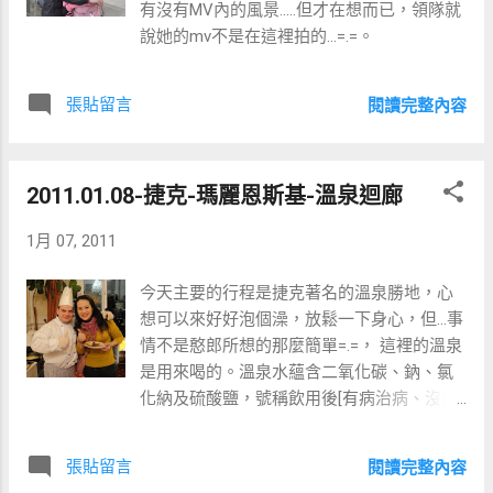
有沒有MV內的風景.....但才在想而已，領隊就
說她的mv不是在這裡拍的...=.=。
張貼留言
閱讀完整內容
2011.01.08-捷克-瑪麗恩斯基-溫泉迴廊
1月 07, 2011
今天主要的行程是捷克著名的溫泉勝地，心
想可以來好好泡個澡，放鬆一下身心，但...事
情不是憨郎所想的那麼簡單=.=， 這裡的溫泉
是用來喝的。溫泉水蘊含二氧化碳、鈉、氯
化納及硫酸鹽，號稱飲用後[有病治病、沒病
強身]。 起了個大早，提早來享用五星級的飯
店的早餐。 熱情的廚師...aaa手安份點XD 在
張貼留言
閱讀完整內容
溫泉迴廊隨處可得的溫泉水，我試了一杯後...