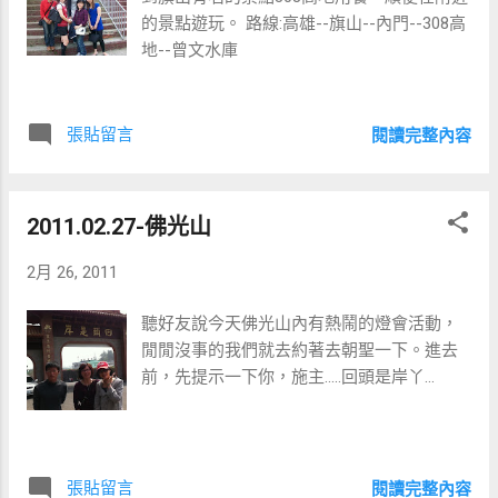
就這樣老婆就一路撐到5點半時，護理人員來
的景點遊玩。 路線:高雄--旗山--內門--308高
內診說還是只開了2公分......頓時我心涼了一
地--曾文水庫
半，好在6點醫生再來看時，已開了9公分，
不過我還是高興太早了，因為這9公分就從18
時'到22時，一點都沒進展，此時醫生建議再
張貼留言
閱讀完整內容
打個1小時的催生試試，但看到老婆一直哭喊
著受不了了，一直喊...
2011.02.27-佛光山
2月 26, 2011
聽好友說今天佛光山內有熱鬧的燈會活動，
閒閒沒事的我們就去約著去朝聖一下。進去
前，先提示一下你，施主.....回頭是岸丫...
張貼留言
閱讀完整內容