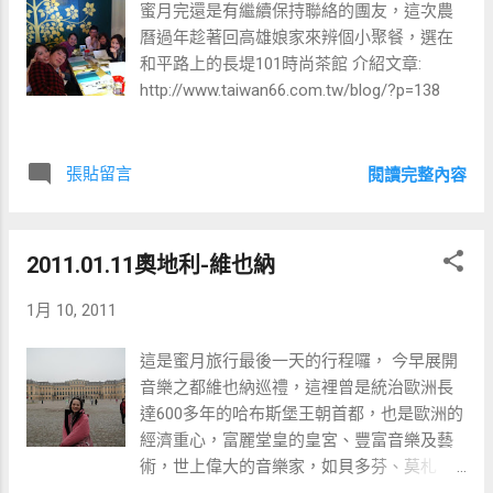
蜜月完還是有繼續保持聯絡的團友，這次農
曆過年趁著回高雄娘家來辨個小聚餐，選在
和平路上的長堤101時尚茶館 介紹文章:
http://www.taiwan66.com.tw/blog/?p=138
張貼留言
閱讀完整內容
2011.01.11奧地利-維也納
1月 10, 2011
這是蜜月旅行最後一天的行程囉， 今早展開
音樂之都維也納巡禮，這裡曾是統治歐洲長
達600多年的哈布斯堡王朝首都，也是歐洲的
經濟重心，富麗堂皇的皇宮、豐富音樂及藝
術，世上偉大的音樂家，如貝多芬、莫札