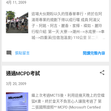
4月 11, 2009
這場大伙期盼以久的恆春單車行，終於在阿
湯哥專業的規劃下得以成行囉 成員:阿湯父
子、阿銘、阿吉、麗香、家樺、禕如、麗玲
行程介紹: 第一天:大寮-->潮州-->水底寮-->車
城-->四重溪(住宿泡溫泉) 110公里 第二天:四
重溪-->牡丹-->旭海-->滿州-->恆春-->坐車回
高雄 費用 1人1200元 早上七點在萬大橋下集
張貼留言
閱讀完整內容
合
通過MCPD考試
3月 20, 2009
繼上次考過MCTS後，利用這幾天晚上的空檔
猛K書，終於皇天不負苦心人讓我考過了 第
二張國際證照^^ MCPD (Microsoft Certified