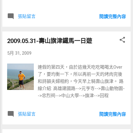
程介紹 第一天 08:30 高雄中山高 11:30 月眉
糖廠用餐 13:30 月眉遊樂中心&馬拉灣 18:00
張貼留言
閱讀完整內容
東勢林場住宿 第二天 06:30 東勢林場森林浴
07:30 早餐 09:30 林場手工肥皂DIY 11:30 新
社菇菇部屋用餐 13:30 新社花園 16:30 台灣玻
2009.05.31-壽山旗津鐵馬一日遊
璃工廠參觀 19:30 回到高雄
5月 31, 2009
連假的第四天，由於這幾天吃吃喝喝太Over
了，要均衡一下，所以再前一天的烤肉完後
和詩韻夫婦相約，今天早上騎壽山旗津。 路
線介紹: 高雄建國路-->元亨寺-->壽山動物園-
->忠烈祠-->中山大學-->旗津-->回程
張貼留言
閱讀完整內容