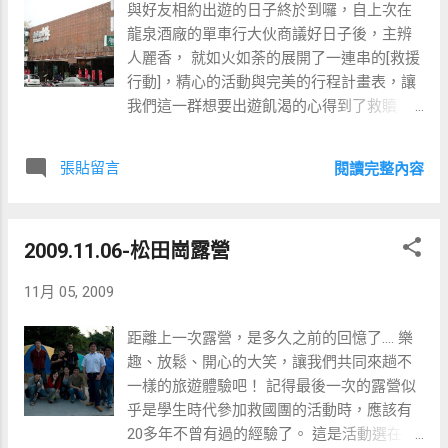
與好友相約出遊的日子終於到囉，自上次在
龍泉酒廠的單車行大伙商議好日子後，主辨
人麗香， 就如火如荼的展開了一連串的[救援
行動]，精心的活動與完美的行程計畫表，讓
我們這一群想要出遊飢渴的心得到了救贖。
麗香真是佛心來也....。 行程: 第一天 07:30高
雄(南二高)-->09:50東山休息站-->12:00台中
張貼留言
閱讀完整內容
交流道(74)接國道1號-->三義吃中餐及逛木雕
街 13:30上國道1-->頭份--> 16:00南庒 第二天
07:00 起床-->08:30吃早餐-->09:00向天湖(約
2009.11.06-松田崗露營
15分鐘)-->1100回程-->13:00苗栗公館 荷塘
居用餐 三義用餐
11月 05, 2009
距離上一次露營，是多久之前的回憶了…. 樂
趣、放鬆、開心的大笑，讓我們共同來趟不
一樣的旅遊體驗吧！ 記得最後一次的露營似
乎是學生時代參加救國團的活動時，應該有
20多年不曾有過的經驗了。 這是活動選在松