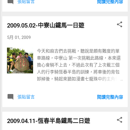
張貼留言
閱讀完整內容
2009.05.02-中寮山鐵馬一日遊
5月 01, 2009
今天和麻吉們去挑戰，聽說是頗有難度的單
車路線，中寮山 第一次挑戰此路線，本來還
擔心會騎不上去，不過此次有了上次載三個
人的行李騎恆春半島的訓練，將車後的背包
卸掉後，騎起來猶如漫畫七龍珠中的主角悟
空卸掉身上的龜甲後身輕如燕^^ 功力大增，
騎上山頂時還覺得游仞有餘..... 哈哈^^ 路線介
張貼留言
閱讀完整內容
紹:高雄澄清湖-->鳳仁路左轉-->直行看到高
速公路右轉仁武沿著橋下一路直行-->中寮山
全長來回約70公里，比較累是中寮山下到山
2009.04.11-恆春半島鐵馬二日遊
上約7公里的上坡路線