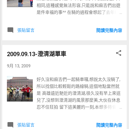
是距離廟前停車場最近的店，特色是咖啡棚
相同,這種感覺無法形容,只能說和麻吉們出遊
子都垂滿了植物的氣根，別有一番風情。
是件幸福的事^^ 在騎的過程會想起了去年經
昨晚大家都沒甚麼睡好，自己也真的累了，
過這裡的回憶,想著想著..就覺得時間過得好快
還要開長途的車。歲月不饒...
呢,一年又過去了.......幸好我們都沒變 老..呵呵,
張貼留言
閱讀完整內容
相信就算變老了,那也只是外表,大家的心還是
一樣年輕,永遠保持著赤子之心………..噗..我好
像離題太遠了^^”. 造福自行車展銷中心前合影
2009.09.13-澄清湖單車
9月 13, 2009
好久沒和麻吉們一起騎車囉,想說太久沒騎了,
所以找個比較輕鬆的路線騎,這個地點當然就
是 高雄遠近馳近的澄清湖,很久沒有早上來這
兒了,沒想到澄清湖的風景那麼美,大伙在休息
忍不住狂拍 留下這美麗的一刻,本想多待會,不
過天空不作美,飄起了毛毛雨,所以只好就此解
散囉
張貼留言
閱讀完整內容