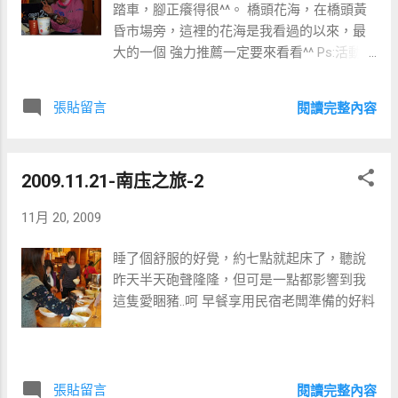
踏車，腳正癢得很^^。 橋頭花海，在橋頭黃
昏市場旁，這裡的花海是我看過的以來，最
大的一個 強力推薦一定要來看看^^ Ps:活動期
間 98.11.20~98.12.20 早上七點半在澄清湖與
神農路旁的麥當勞集合
張貼留言
閱讀完整內容
2009.11.21-南庒之旅-2
11月 20, 2009
睡了個舒服的好覺，約七點就起床了，聽說
昨天半天砲聲隆隆，但可是一點都影響到我
這隻愛睏豬..呵 早餐享用民宿老闆準備的好料
張貼留言
閱讀完整內容