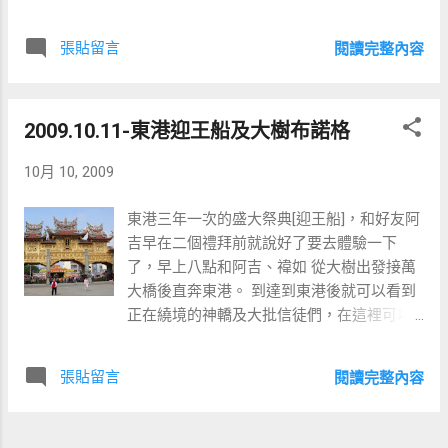
田崗農場，主要是因為這裡有完整的露營設
備，幾乎都不用自己準備..。讓大家可以輕鬆
張貼留言
閱讀完整內容
的體驗不輕鬆的露營滋味。 到活動場地時大
家已經都將帳篷搭好了，剛好來得急幫大家
照一次大合照。 立冬了，天色很快就暗了。
2009.10.11-東港迎王船及大樹布諾格
享受第一餐，自己動手配料的蒙古烤肉。聽
了服務人員意見，吃飽飯大家開出殺到嘉義
10月 10, 2009
文化路的夜市，在這裡女人比較興奮。只是
逛夜市加上停車又很遠所以沒帶相機下來，
東港三年一次的盛大祭典[迎王船]，和好友阿
讓大家想像吧! 我吃了九碗耶! 夜市回來，晚
吉早在二個禮拜前就說好了要去體驗一下
上大家一起在月光下聊天並喝個小酒，今天
了，早上八點和阿吉、禕如 從大樹出發接萬
只有我們一團客人，享受整個園區都是我們
大橋後直奔東港。 到達到東港後就可以看到
的天地。 洗澡還算不錯，有熱水。也許因此
正在繞境的神轎及大批信徒們，在這裡可以
少掉了以前要洗冷水澡的刺激。 12:00整營區
看得出東港所有居民那種虔誠的心與實際的
熄燈，大夥都進到帳篷睡覺，8人帳棚4人睡
付出，將他們的傳統一代接一代的延續下
其實還算寬，睡袋也沒有預期異味，只是沒
張貼留言
閱讀完整內容
去。
有枕頭...。 望著帳篷天花板，回憶著以往學
生時代，也不知道自己何時入眠，第一次醒
來，是聽到S說要去上廁所，我也起來去拿藥