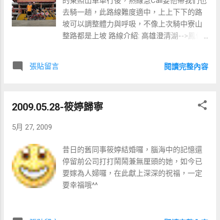
的東照山單車行後，熱線急Call要他帶我們也
去騎一趟，此路線難度適中，上上下下的路
坡可以調整體力與呼吸，不像上次騎中寮山
整路都是上坡 路線介紹: 高雄澄清湖-->鳳仁
路左轉-->松浦路-->右轉後沿著[源春愛犬訓
練學校]的招牌走 -->東照寺休息-->仁美-->高
張貼留言
閱讀完整內容
雄 此路線很適合全家出遊的親子路線，運動
兼欣賞田野風光，回程若是在下午的話還可
以欣賞到美麗的夕陽及夜景。
2009.05.28-筱婷歸寧
5月 27, 2009
昔日的舊同事筱婷結婚囉，腦海中的記憶還
停留前公司打打鬧鬧兼無厘頭的她，如今已
要嫁為人婦囉，在此獻上深深的祝福，一定
要幸福哦^^