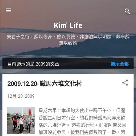
跳到主要內容
Kim' Life
夫君子之行，靜以修身，儉以養德，非澹泊無以明志，非寧靜
無以致遠
目前顯示的是 2009的文章
顯示全部
發
表
2009.12.20-鐵馬六堆文化村
文
12月 20, 2009
章
星期六早上本想約大伙出來喝下午茶，但麗
香說星期日才有空，約我們騎鐵馬到屏東麟
洛的六堆逛逛。 這次的行程，好友阿吉又因
加班沒能參與，被我們幾個數落了一番，因