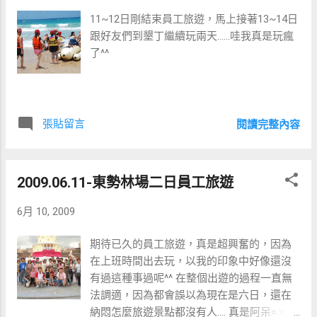
11~12日剛結束員工旅遊，馬上接著13~14日
跟好友們到墾丁繼續玩兩天......哇我真是玩瘋
了^^
張貼留言
閱讀完整內容
2009.06.11-東勢林場二日員工旅遊
6月 10, 2009
期待已久的員工旅遊，真是超興奮的，因為
在上班時間出去玩，以我的印象中好像還沒
有過這種事過呢^^ 在整個出遊的過程一直無
法調適，因為都會誤以為現在是六日，還在
納悶怎麼旅遊景點都沒有人.... 真是阿呆=.= 行