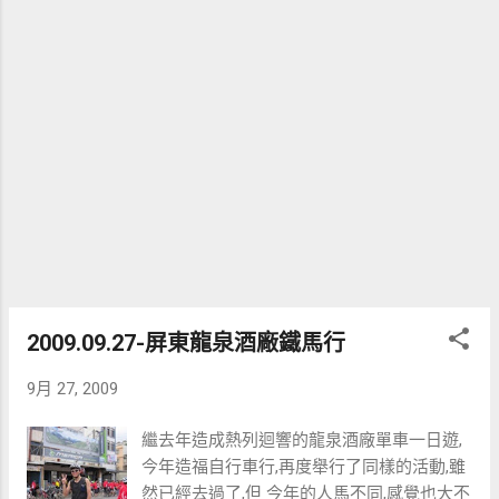
吃，用手當枕頭還真的是不舒服，也順道到
車上拿背包來當枕頭。 再次醒來是聽到大家
起來的聲音，睜開眼發現天已經很亮了。問
一下KIM，不過才6:30多。 開始準備早餐，這
是唯一要自己努力的一餐，J幫大家準備的食
材是泡麵、蛋(也真的是太輕鬆)。還記得以前
露營其實有一半以上的時間都是為了張羅吃
的。 整個園區的活動要10點才開始，吃飽飯
後和小胖完一些 遊戲，可是帶頭的小胖卻是
懲罰最多次的。 大家再一次巡視整個園區，
都沒有人，有一些附近居民進來運動。W將
投籃機裡的求拿出來當躲避球玩，如果有監
2009.09.27-屏東龍泉酒廠鐵馬行
視錄影，可能會被列為拒絕往來戶的黑名
單。 因為時間還早，不想等活動。大
9月 27, 2009
家決議提前出發到古坑綠色隧道，參觀2009
的咖啡節。這裡有許多的攤販，大家就在這
繼去年造成熱列迴響的龍泉酒廠單車一日遊,
裡解決午餐了。 來到古坑沒上華山喝咖啡
今年造福自行車行,再度舉行了同樣的活動,雖
有點遜，所以還是來這裡品嘗一下。這家店
然已經去過了,但 今年的人馬不同,感覺也大不