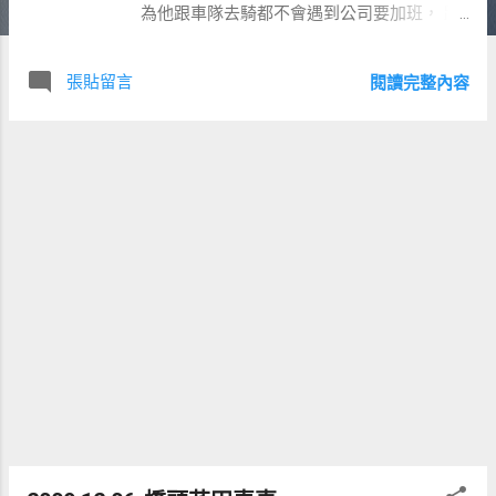
為他跟車隊去騎都不會遇到公司要加班， 跟
我們去騎都要加班=.=。 路線:高雄-->屏東大
橋-->麟洛-->六堆文化村-->回程 麟洛往六堆
張貼留言
閱讀完整內容
的自行車道，算是我們的第一個休息站，趁
著休息時間狂拍^^