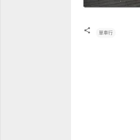
單車行
留
言