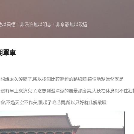
跳到主要內容
儉以養德，非澹泊無以明志，非寧靜無以致遠
清湖單車
,想說太久沒騎了,所以找個比較輕鬆的路線騎,這個地點當然就是
久沒有早上來這兒了,沒想到澄清湖的風景那麼美,大伙在休息忍不住狂
會,不過天空不作美,飄起了毛毛雨,所以只好就此解散囉