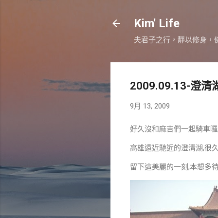
Kim' Life
夫君子之行，靜以修身，
2009.09.13-澄
9月 13, 2009
好久沒和麻吉們一起騎車囉
高雄遠近馳近的澄清湖,很
留下這美麗的一刻,本想多待