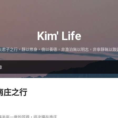
跳到主要內容
Kim' Life
夫君子之行，靜以修身，儉以養德，非澹泊無以明志，非寧靜無以致
章
3-南庄之行
專半年一度的班遊，這次選在南庄