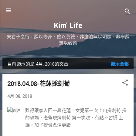
跳到主要內容
Kim' Life
夫君子之行，靜以修身，儉以養德，非澹泊無以明志，非寧靜
無以致遠
目前顯示的是 4月, 2018的文章
顯示全部
發
表
2018.04.08-花蓮採劍荀
文
4月 08, 2018
章
難得跟家人回一趙花蓮，女兒第一次上山採劍荀 採
的現場，老爸現烤劍荀 第一次吃，有點不習慣 上
鍋，加了排骨煮湯更讚