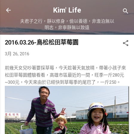
跳到主要內容
Kim' Life
夫君子之行，靜以修身，儉以養德，非澹泊無以
明志，非寧靜無以致遠
2016.03.26-鳥松松田草莓園
3月 26, 2016
前幾天女兒吵著要採草莓，今天趁著天氣放晴，帶著小孩子來
松田草莓園體驗看看，高雄市區最近的一間，旺季一斤280元
~300元，今天來由於已經快到草莓季的尾巴了，一斤250。