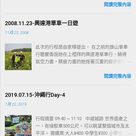
閱讀完整內容
2008.11.23-興達港單車一日遊
11月 23, 2008
此次的行程是由家樺提出， 在之前的旗山單車
行聽麗香說她在上禮拜的興達港單車行，騎得
氣空力盡，精疲力盡的她拖著沉重的腳步勉勉
強強的騎回家。聽到她如此的形容也讓我起了
挑戰此路線的念頭。成員:阿銘、阿吉、家樺、
閱讀完整內容
佳榆、定詮、蓉嫻、詩韻夫婦。
2019.07.15-沖繩行Day-4
7月 22, 2019
行程摘要 09:40 ~ 11:10 中城城跡 世界遺產之
一，有接駁車500公尺。可以眺望整個城市及太
平洋。 需購票:大人¥400 中學生¥300 小學生